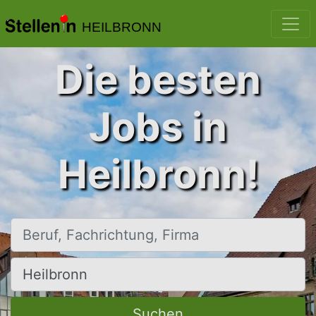
HEILBRONN
Die besten
Jobs in
Heilbronn!
Beruf, Fachrichtung, Firma
Ort, Stadt
Suchen