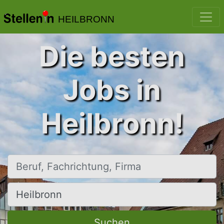
HEILBRONN
Die besten
Jobs in
Heilbronn!
Beruf, Fachrichtung, Firma
Ort, Stadt
Suchen