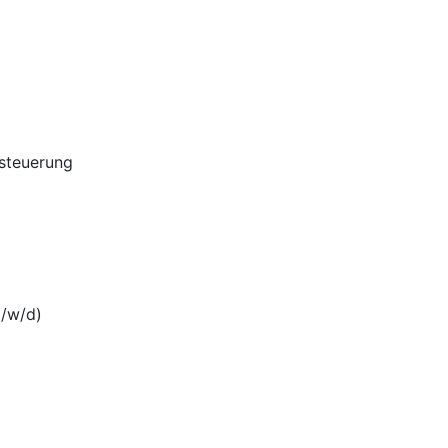
steuerung
m/w/d)