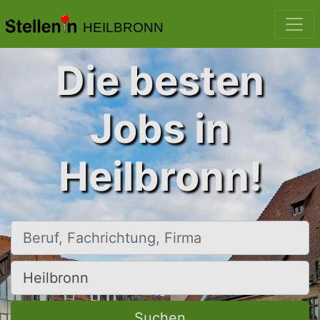
HEILBRONN
Die besten
Jobs in
Heilbronn!
Beruf, Fachrichtung, Firma
Ort, Stadt
Suchen