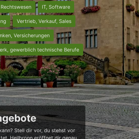
Rechtswesen
IT, Software
ung
Vertrieb, Verkauf, Sales
nken, Versicherungen
rk, gewerblich technische Berufe
angebote
nn? Stell dir vor, du stehst vor
rtet. Heilbronn eröffnet dir genau