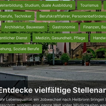
eiterbildung, Studium, duale Ausbildung
Tourismus
rberufe, Techniker
Berufskraftfahrer, Personenbeförder
Architektur, Bauwesen
Gastronomie
Finanzen, Ba
entlicher Dienst
Medizin, Gesundheit, Pflege
Handwe
iehung, Soziale Berufe
 Entdecke vielfältige Stellen
ehr Lebensqualität ein Jobwechsel nach Heilbronn bringen ka
iereschritt, sondern eine ganze Welt voller Möglichkeiten wa