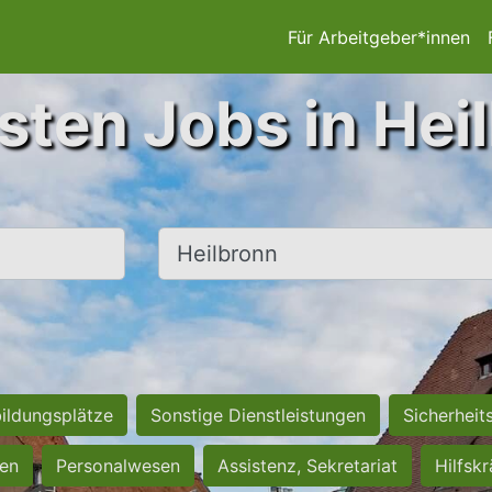
Für Arbeitgeber*innen
sten Jobs in Hei
Ort, Stadt
ildungsplätze
Sonstige Dienstleistungen
Sicherheit
ten
Personalwesen
Assistenz, Sekretariat
Hilfsk