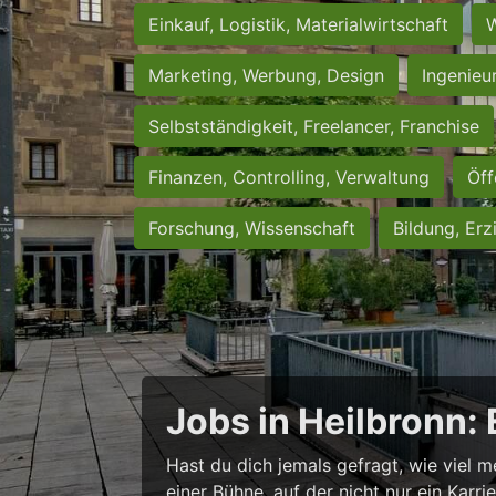
Einkauf, Logistik, Materialwirtschaft
W
Marketing, Werbung, Design
Ingenieu
Selbstständigkeit, Freelancer, Franchise
Finanzen, Controlling, Verwaltung
Öff
Forschung, Wissenschaft
Bildung, Erz
Jobs in Heilbronn:
Hast du dich jemals gefragt, wie viel m
einer Bühne, auf der nicht nur ein Karr