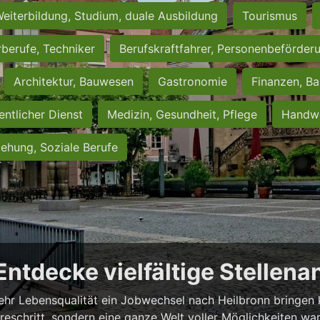
eiterbildung, Studium, duale Ausbildung
Tourismus
rberufe, Techniker
Berufskraftfahrer, Personenbeförder
Architektur, Bauwesen
Gastronomie
Finanzen, Ba
entlicher Dienst
Medizin, Gesundheit, Pflege
Handwe
iehung, Soziale Berufe
 Entdecke vielfältige Stellen
ehr Lebensqualität ein Jobwechsel nach Heilbronn bringen ka
iereschritt, sondern eine ganze Welt voller Möglichkeiten wa