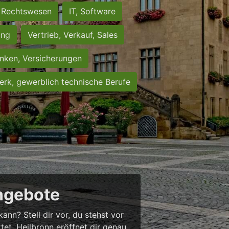
Rechtswesen
IT, Software
ung
Vertrieb, Verkauf, Sales
nken, Versicherungen
rk, gewerblich technische Berufe
angebote
nn? Stell dir vor, du stehst vor
rtet. Heilbronn eröffnet dir genau