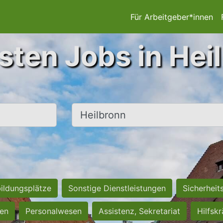
Für Arbeitgeber*innen
sten Jobs in Hei
Ort, Stadt
ildungsplätze
Sonstige Dienstleistungen
Sicherheit
ten
Personalwesen
Assistenz, Sekretariat
Hilfsk