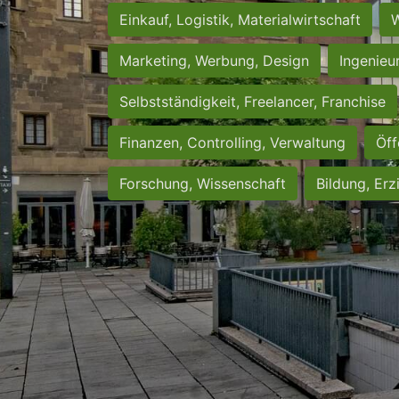
Einkauf, Logistik, Materialwirtschaft
W
Marketing, Werbung, Design
Ingenieu
Selbstständigkeit, Freelancer, Franchise
Finanzen, Controlling, Verwaltung
Öff
Forschung, Wissenschaft
Bildung, Erz