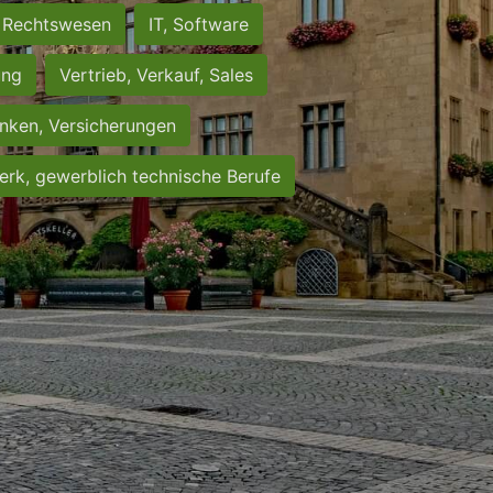
Rechtswesen
IT, Software
ung
Vertrieb, Verkauf, Sales
nken, Versicherungen
rk, gewerblich technische Berufe