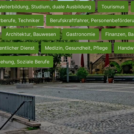
eiterbildung, Studium, duale Ausbildung
Tourismus
rberufe, Techniker
Berufskraftfahrer, Personenbeförder
Architektur, Bauwesen
Gastronomie
Finanzen, Ba
entlicher Dienst
Medizin, Gesundheit, Pflege
Handwe
iehung, Soziale Berufe