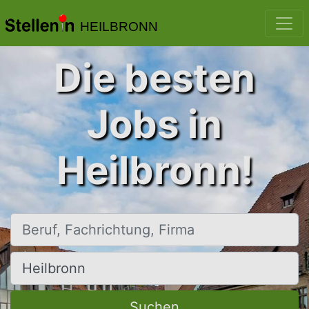
HEILBRONN
Die besten
Jobs in
Heilbronn!
Beruf, Fachrichtung, Firma
Ort, Stadt
Suchen