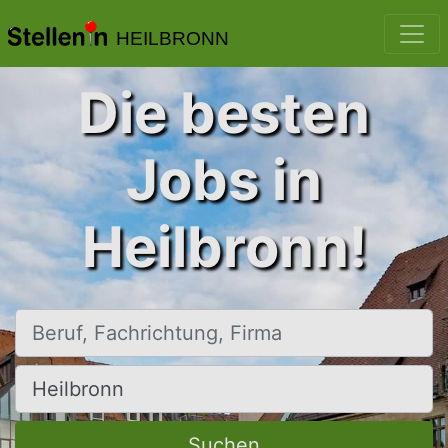
HEILBRONN
Die besten
Jobs in
Heilbronn!
Beruf, Fachrichtung, Firma
Ort, Stadt
Suchen