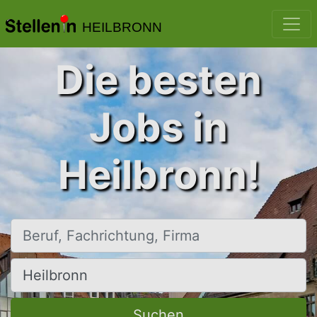
HEILBRONN
Die besten
Jobs in
Heilbronn!
Beruf, Fachrichtung, Firma
Ort, Stadt
Suchen