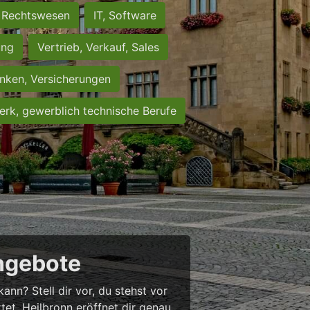
Rechtswesen
IT, Software
ung
Vertrieb, Verkauf, Sales
nken, Versicherungen
rk, gewerblich technische Berufe
angebote
nn? Stell dir vor, du stehst vor
rtet. Heilbronn eröffnet dir genau