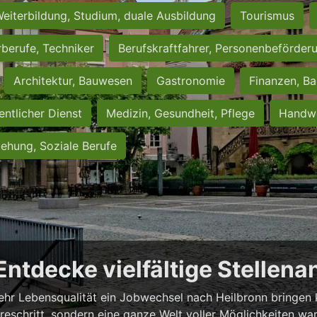
eiterbildung, Studium, duale Ausbildung
Tourismus
rberufe, Techniker
Berufskraftfahrer, Personenbeförder
Architektur, Bauwesen
Gastronomie
Finanzen, Ba
entlicher Dienst
Medizin, Gesundheit, Pflege
Handwe
iehung, Soziale Berufe
 Entdecke vielfältige Stellen
ehr Lebensqualität ein Jobwechsel nach Heilbronn bringen ka
iereschritt, sondern eine ganze Welt voller Möglichkeiten wa