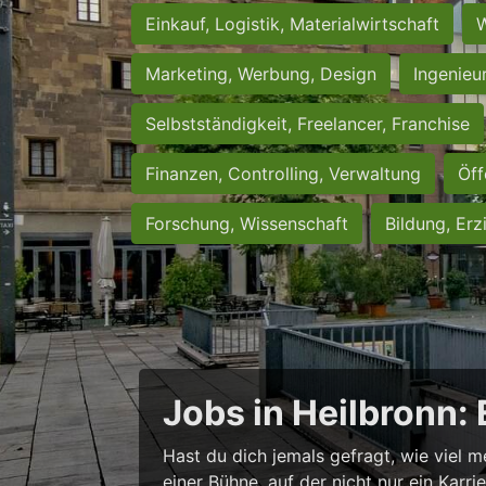
Einkauf, Logistik, Materialwirtschaft
W
Marketing, Werbung, Design
Ingenieu
Selbstständigkeit, Freelancer, Franchise
Finanzen, Controlling, Verwaltung
Öff
Forschung, Wissenschaft
Bildung, Erz
Jobs in Heilbronn:
Hast du dich jemals gefragt, wie viel m
einer Bühne, auf der nicht nur ein Karr