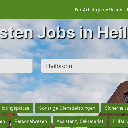
Für Arbeitgeber*innen
sten Jobs in Hei
Ort, Stadt
ildungsplätze
Sonstige Dienstleistungen
Sicherheit
ten
Personalwesen
Assistenz, Sekretariat
Hilfsk