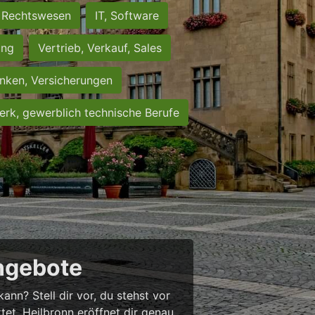
Rechtswesen
IT, Software
ung
Vertrieb, Verkauf, Sales
nken, Versicherungen
rk, gewerblich technische Berufe
angebote
nn? Stell dir vor, du stehst vor
rtet. Heilbronn eröffnet dir genau