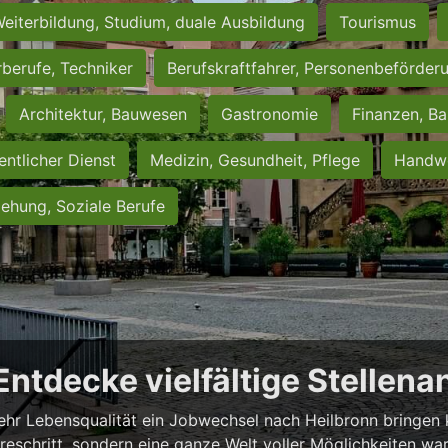
eiterbildung, Studium, duale Ausbildung
Tourismus
rberufe, Techniker
Berufskraftfahrer, Personenbeförder
Architektur, Bauwesen
Gastronomie
Finanzen, Ba
entlicher Dienst
Medizin, Gesundheit, Pflege
Handwe
iehung, Soziale Berufe
 Entdecke vielfältige Stellen
ehr Lebensqualität ein Jobwechsel nach Heilbronn bringen ka
iereschritt, sondern eine ganze Welt voller Möglichkeiten wa