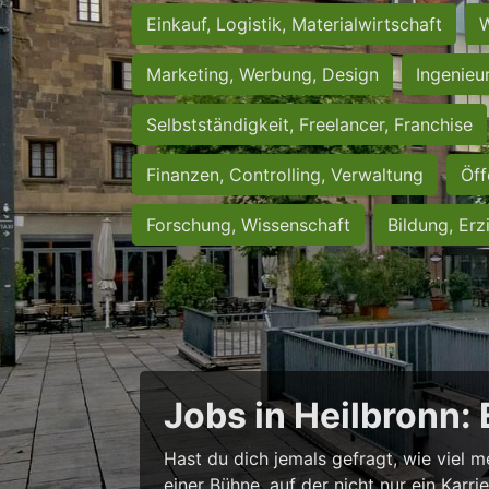
Einkauf, Logistik, Materialwirtschaft
W
Marketing, Werbung, Design
Ingenieu
Selbstständigkeit, Freelancer, Franchise
Finanzen, Controlling, Verwaltung
Öff
Forschung, Wissenschaft
Bildung, Erz
Jobs in Heilbronn:
Hast du dich jemals gefragt, wie viel m
einer Bühne, auf der nicht nur ein Karr