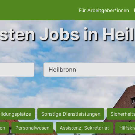
Für Arbeitgeber*innen
sten Jobs in Hei
Ort, Stadt
ildungsplätze
Sonstige Dienstleistungen
Sicherheit
ten
Personalwesen
Assistenz, Sekretariat
Hilfsk