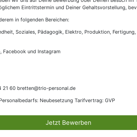
uen wir uns auf Deine Bewerbung oder Deinen Besuch im Tri
lichem Eintrittstermin und Deiner Gehaltsvorstellung, bevo
anderem in folgenden Bereichen:
heit, Soziales, Pädagogik, Elektro, Produktion, Fertigung, 
e, Facebook und Instagram
 21 60 bretten@trio-personal.de
 Personalbedarfs: Neubesetzung Tarifvertrag: GVP
Jetzt Bewerben