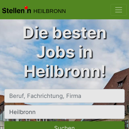
HEILBRONN
Die besten
Jobs in
Heilbronn!
Beruf, Fachrichtung, Firma
Ort, Stadt
Suchen