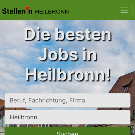
HEILBRONN
Die besten
Jobs in
Heilbronn!
Beruf, Fachrichtung, Firma
Ort, Stadt
Suchen