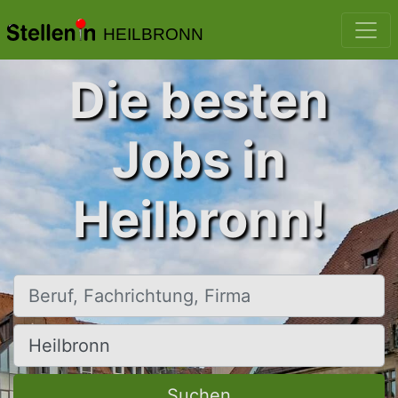
HEILBRONN
Die besten
Jobs in
Heilbronn!
Beruf, Fachrichtung, Firma
Ort, Stadt
Suchen