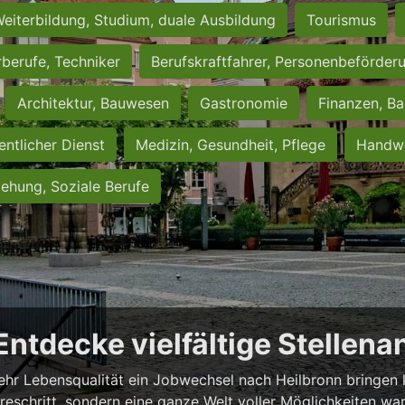
eiterbildung, Studium, duale Ausbildung
Tourismus
rberufe, Techniker
Berufskraftfahrer, Personenbeförder
Architektur, Bauwesen
Gastronomie
Finanzen, Ba
entlicher Dienst
Medizin, Gesundheit, Pflege
Handwe
iehung, Soziale Berufe
 Entdecke vielfältige Stellen
ehr Lebensqualität ein Jobwechsel nach Heilbronn bringen ka
iereschritt, sondern eine ganze Welt voller Möglichkeiten wa