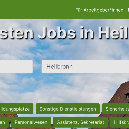
Für Arbeitgeber*innen
sten Jobs in Hei
Ort, Stadt
ildungsplätze
Sonstige Dienstleistungen
Sicherheit
ten
Personalwesen
Assistenz, Sekretariat
Hilfsk