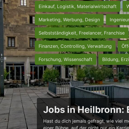
Einkauf, Logistik, Materialwirtschaft
W
Marketing, Werbung, Design
Ingenieu
Selbstständigkeit, Freelancer, Franchise
Finanzen, Controlling, Verwaltung
Öff
Forschung, Wissenschaft
Bildung, Erz
Jobs in Heilbronn:
Hast du dich jemals gefragt, wie viel m
einer Bühne, auf der nicht nur ein Karr