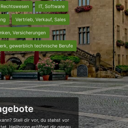
Rechtswesen
IT, Software
ung
Vertrieb, Verkauf, Sales
nken, Versicherungen
rk, gewerblich technische Berufe
angebote
nn? Stell dir vor, du stehst vor
rtet. Heilbronn eröffnet dir genau