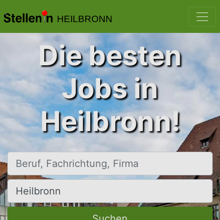
HEILBRONN
Die besten
Jobs in
Heilbronn!
Beruf, Fachrichtung, Firma
Ort, Stadt
Suchen