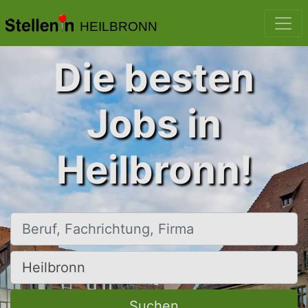
HEILBRONN
Die besten
Jobs in
Heilbronn!
Beruf, Fachrichtung, Firma
Ort, Stadt
Suchen