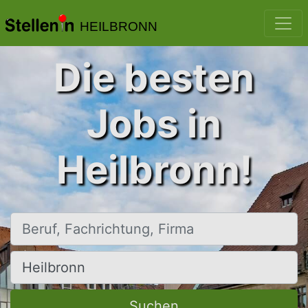
HEILBRONN
Die besten
Jobs in
Heilbronn!
Beruf, Fachrichtung, Firma
Ort, Stadt
Suchen