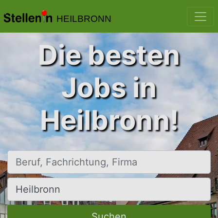
HEILBRONN
Die besten
Jobs in
Heilbronn!
Beruf, Fachrichtung, Firma
Ort, Stadt
Suchen