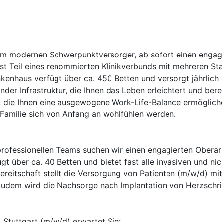
em modernen Schwerpunktversorger, ab sofort einen engagi
st Teil eines renommierten Klinikverbunds mit mehreren Sta
nkenhaus verfügt über ca. 450 Betten und versorgt jährlich
ender Infrastruktur, die Ihnen das Leben erleichtert und be
en, die Ihnen eine ausgewogene Work-Life-Balance ermöglic
 Familie sich von Anfang an wohlfühlen werden.
rofessionellen Teams suchen wir einen engagierten Oberarz
ügt über ca. 40 Betten und bietet fast alle invasiven und ni
reitschaft stellt die Versorgung von Patienten (m/w/d) mi
. Zudem wird die Nachsorge nach Implantation von Herzschr
 Stuttgart (m/w/d) erwartet Sie: