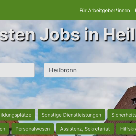
Für Arbeitgeber*innen
sten Jobs in Hei
Ort, Stadt
ildungsplätze
Sonstige Dienstleistungen
Sicherheit
ten
Personalwesen
Assistenz, Sekretariat
Hilfsk