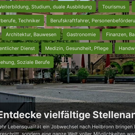
eiterbildung, Studium, duale Ausbildung
Tourismus
rberufe, Techniker
Berufskraftfahrer, Personenbeförder
Architektur, Bauwesen
Gastronomie
Finanzen, Ba
entlicher Dienst
Medizin, Gesundheit, Pflege
Handwe
iehung, Soziale Berufe
 Entdecke vielfältige Stellen
ehr Lebensqualität ein Jobwechsel nach Heilbronn bringen ka
iereschritt, sondern eine ganze Welt voller Möglichkeiten wa