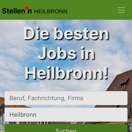
HEILBRONN
Die besten
Jobs in
Heilbronn!
Beruf, Fachrichtung, Firma
Ort, Stadt
Suchen