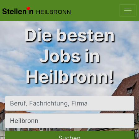
HEILBRONN
Die besten
Jobs in
Heilbronn!
Beruf, Fachrichtung, Firma
Ort, Stadt
Suchen