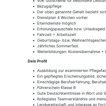
40€ Gutscheine für besondere Leistu
Bezugspflege
Der oben genannte Gehalt bezieht sic
Dienstplan 4 Wochen vorher
Elterndienste möglich
Erholungspauschale bzw. Urlaubsgeld
Fahrzeit = Arbeitszeit
Geburtstags- bzw. Weihnachtsgesche
Jährliches Sommerfest
Weiterbildungen: Kostenübernahme + F
Dein Profil
Ausbildung zur examinierten Pflegefac
Ein gepflegtes Erscheinungsbild, sich
Einschlägige Berufserfahrung, Berufse
Führerschein Klasse B
Gute Deutschkenntnisse in Wort und S
Kollegiales Teamverständnis und mens
Lernbereitschaft und Interesse an Fo