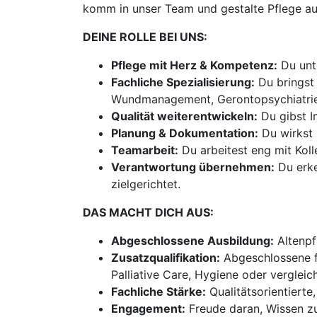
komm in unser Team und gestalte Pflege au
DEINE ROLLE BEI UNS:
Pflege mit Herz & Kompetenz:
Du unte
Fachliche Spezialisierung:
Du bringst 
Wundmanagement, Gerontopsychiatrie, P
Qualität weiterentwickeln:
Du gibst I
Planung & Dokumentation:
Du wirkst 
Teamarbeit:
Du arbeitest eng mit Kol
Verantwortung übernehmen:
Du erke
zielgerichtet.
DAS MACHT DICH AUS:
Abgeschlossene Ausbildung:
Altenpf
Zusatzqualifikation:
Abgeschlossene fa
Palliative Care, Hygiene oder vergleic
Fachliche Stärke:
Qualitätsorientierte
Engagement:
Freude daran, Wissen zu