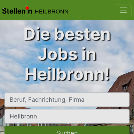
HEILBRONN
Die besten
Jobs in
Heilbronn!
Beruf, Fachrichtung, Firma
Ort, Stadt
Suchen