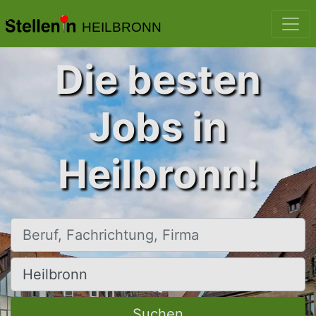
HEILBRONN
Die besten
Jobs in
Heilbronn!
Beruf, Fachrichtung, Firma
Ort, Stadt
Suchen