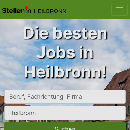
HEILBRONN
Die besten
Jobs in
Heilbronn!
Beruf, Fachrichtung, Firma
Ort, Stadt
Suchen