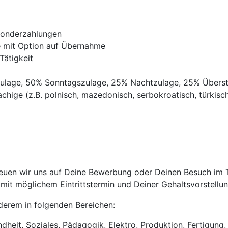
Sonderzahlungen
ve mit Option auf Übernahme
Tätigkeit
gszulage, 50% Sonntagszulage, 25% Nachtzulage, 25% Übers
chige (z.B. polnisch, mazedonisch, serbokroatisch, türkisch,
uen wir uns auf Deine Bewerbung oder Deinen Besuch im Tri
it möglichem Eintrittstermin und Deiner Gehaltsvorstellun
anderem in folgenden Bereichen:
heit, Soziales, Pädagogik, Elektro, Produktion, Fertigung, 