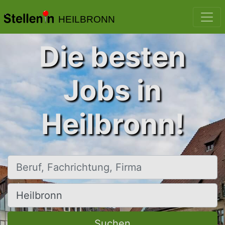
HEILBRONN
Die besten
Jobs in
Heilbronn!
Beruf, Fachrichtung, Firma
Ort, Stadt
Suchen