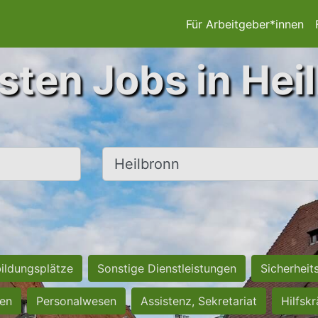
Für Arbeitgeber*innen
sten Jobs in Hei
Ort, Stadt
ildungsplätze
Sonstige Dienstleistungen
Sicherheit
ten
Personalwesen
Assistenz, Sekretariat
Hilfsk