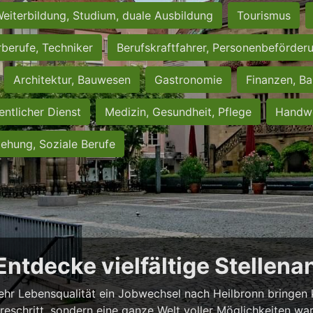
eiterbildung, Studium, duale Ausbildung
Tourismus
rberufe, Techniker
Berufskraftfahrer, Personenbeförder
Architektur, Bauwesen
Gastronomie
Finanzen, Ba
entlicher Dienst
Medizin, Gesundheit, Pflege
Handwe
iehung, Soziale Berufe
 Entdecke vielfältige Stellen
ehr Lebensqualität ein Jobwechsel nach Heilbronn bringen ka
iereschritt, sondern eine ganze Welt voller Möglichkeiten wa