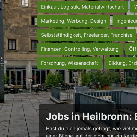
Einkauf, Logistik, Materialwirtschaft
W
Marketing, Werbung, Design
Ingenieu
Selbstständigkeit, Freelancer, Franchise
Finanzen, Controlling, Verwaltung
Öff
Forschung, Wissenschaft
Bildung, Erz
Jobs in Heilbronn:
Hast du dich jemals gefragt, wie viel m
einer Bühne, auf der nicht nur ein Karr