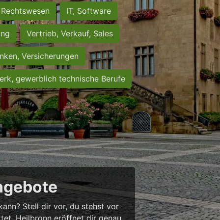
Rechtswesen
IT, Software
ung
Vertrieb, Verkauf, Sales
nken, Versicherungen
rk, gewerblich technische Berufe
angebote
nn? Stell dir vor, du stehst vor
rtet. Heilbronn eröffnet dir genau