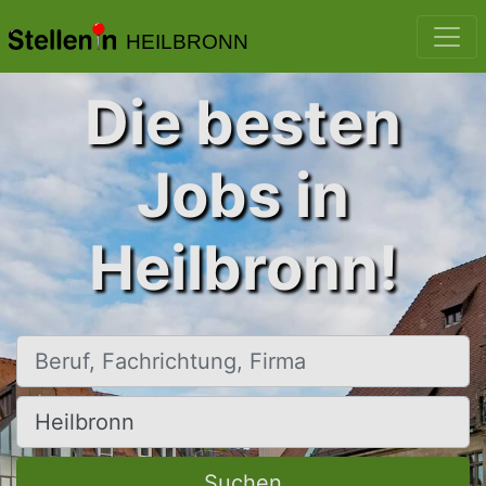
HEILBRONN
Die besten
Jobs in
Heilbronn!
Beruf, Fachrichtung, Firma
Ort, Stadt
Suchen