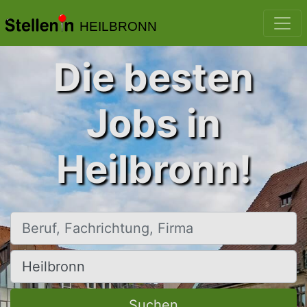
HEILBRONN
Die besten
Jobs in
Heilbronn!
Beruf, Fachrichtung, Firma
Ort, Stadt
Suchen